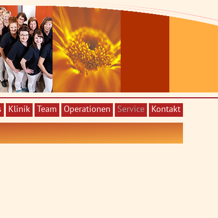
s
Klinik
Team
Operationen
Service
Kontakt