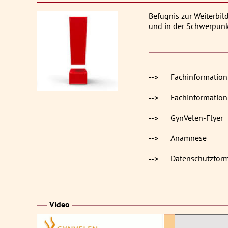
Befugnis zur Weiterbi
und in der Schwerpunk
-->
Fachinformatio
-->
Fachinformatio
-->
GynVelen-Flyer
-->
Anamnese
-->
Datenschutzform
Video