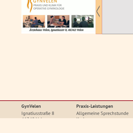
GynVelen
Praxis-Leistungen
Ignatiusstraße 8
Allgemeine Sprechstunde
46342 Velen
Krebsvorsorge
Dysplasie-Sprechstunde
Telefon: 02863-2850
Mutterschaftsvorsorge