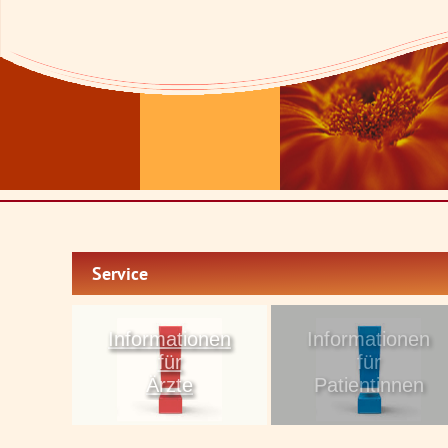
Service
Informationen
Informationen
für
für
Ärzte
Patientinnen