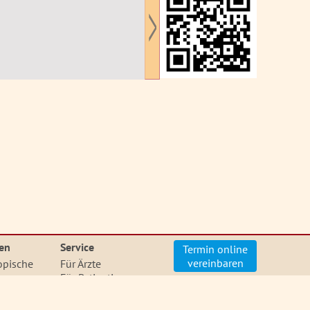
en
Service
Termin online
vereinbaren
opische
Für Ärzte
en
Für Patientinnen
pische
Patientinnenbriefe
Kontakt
en
Lexikon
Impressum