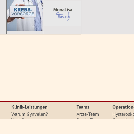
Klinik-Leistungen
Teams
Operation
Warum Gynvelen?
Ärzte-Team
Hysterosk
Vorteile
Praxis-Team
Operation
Qualität
OP-Team
Laparosko
Medizinische Entwicklung
Station
Operation